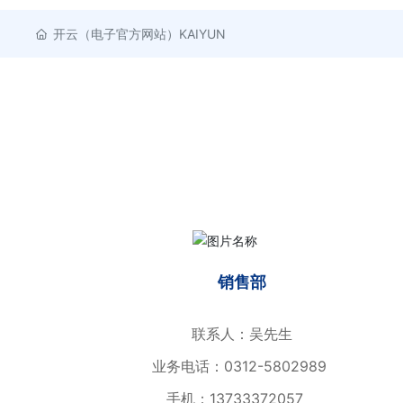
开云（电子官方网站）KAIYUN
销售部
联系人：吴先生
业务电话：
0312-5802989
手机：
13733372057