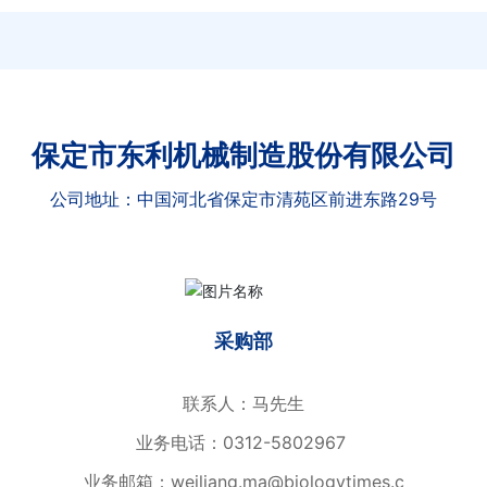
保定市东利机械制造股份有限公司
公司地址：中国河北省保定市清苑区前进东路29号
采购部
联系人：马先生
业务电话：
0312-5802967
业务邮箱：
weiliang.ma@biologytimes.c