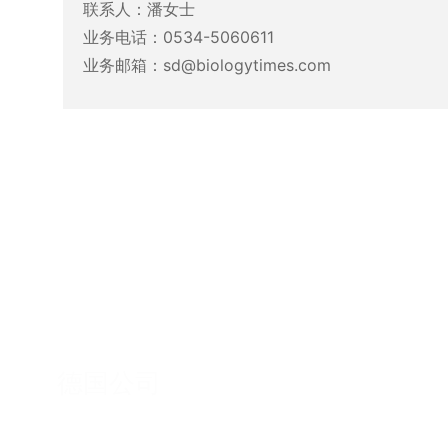
联系人：潘女士
业务电话：0534-5060611
业务邮箱：sd@biologytimes.com
德国公司
Dongli Deutschland GmbH