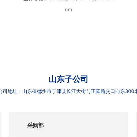
om
山东子公司
公司地址：山东省德州市宁津县长江大街与正阳路交口向东300
采购部