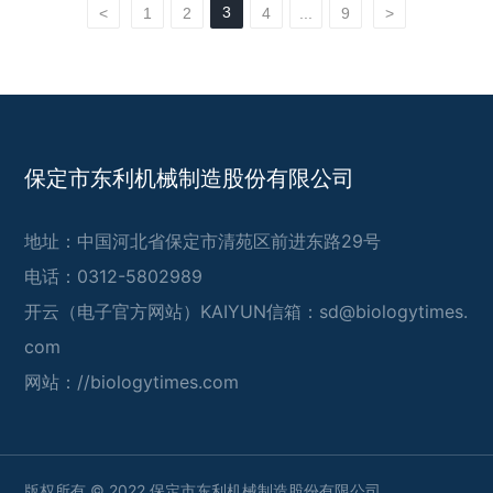
3
<
1
2
4
...
9
>
保定市东利机械制造股份有限公司
地址：中国河北省保定市清苑区前进东路29号
电话：0312-5802989
开云（电子官方网站）KAIYUN信箱：sd@biologytimes.
com
网站：
//biologytimes.com
版权所有 © 2022 保定市东利机械制造股份有限公司